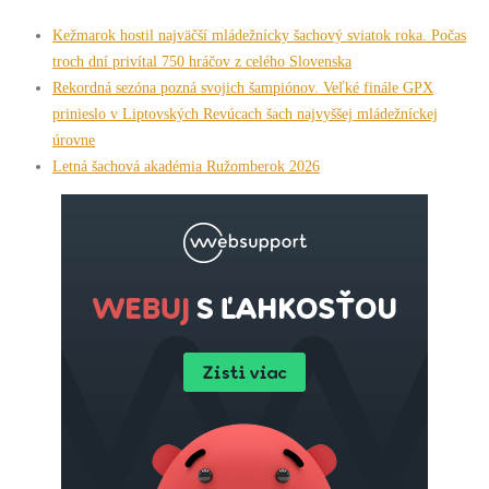
Kežmarok hostil najväčší mládežnícky šachový sviatok roka. Počas
troch dní privítal 750 hráčov z celého Slovenska
Rekordná sezóna pozná svojich šampiónov. Veľké finále GPX
prinieslo v Liptovských Revúcach šach najvyššej mládežníckej
úrovne
Letná šachová akadémia Ružomberok 2026